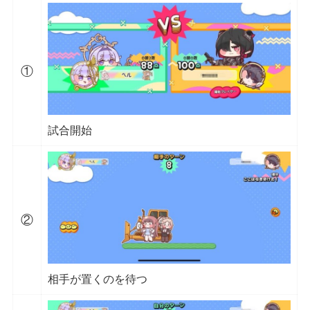
①
試合開始
②
相手が置くのを待つ