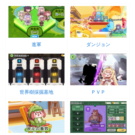
進軍
ダンジョン
世界樹採掘基地
ＰＶＰ