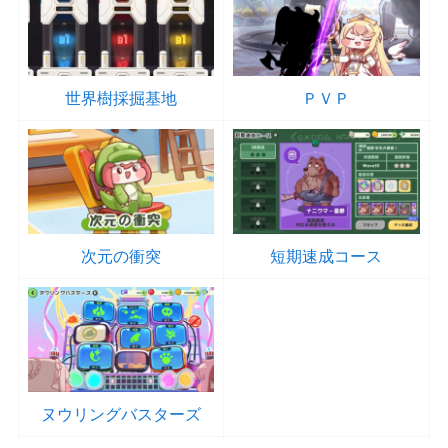
世界樹採掘基地
ＰＶＰ
次元の衝突
短期速成コース
ヌウリングバスターズ