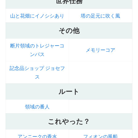
世界任務
山と花畑にイノシシあり
塔の足元に吹く風
その他
断片領域のトレジャーコ
メモリーコア
ンパス
記念品ショップ ジョセフ
ス
ルート
領域の番人
これやった？
アンニークの香水
フィオンの風船