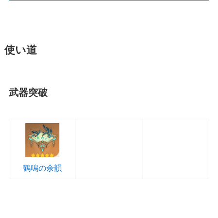
使い道
武器突破
鶴鳴の余韻