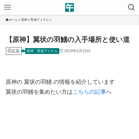
ホーム
原神
育成アイテム
【原神】翼状の羽鰭の入手場所と使い道
広告
2024年2月10日
原神
育成アイテム
原神の 翼状の羽鰭 の情報を紹介しています
翼状の羽鰭を集めたい方は
こちらの記事
へ