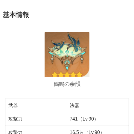
基本情報
鶴鳴の余韻
武器
法器
攻撃力
741（Lv.90）
攻撃力
16.5％（Lv.90）