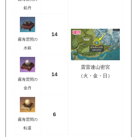
鉛丹
14
霧海雲間の
水銀
震雷連山密宮
14
（火・金・日）
霧海雲間の
金丹
6
霧海雲間の
転還