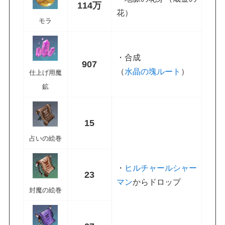
114万
花）
モラ
・合成
907
（
水晶の塊ルート
）
仕上げ用魔
鉱
15
占いの絵巻
・
ヒルチャールシャー
23
マン
からドロップ
封魔の絵巻