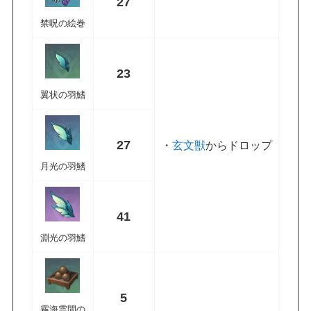
27
禁呪の絵巻
23
翼状の羽鰭
27
・
玄文獣
からドロップ
月光の羽鰭
41
淵光の羽鰭
5
霧海雲間の