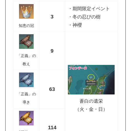
・期間限定イベント
3
・冬の忍びの樹
・神櫻
知恵の冠
9
「正義」の
教え
63
「正義」の
蒼白の遺栄
導き
（火・金・日）
114