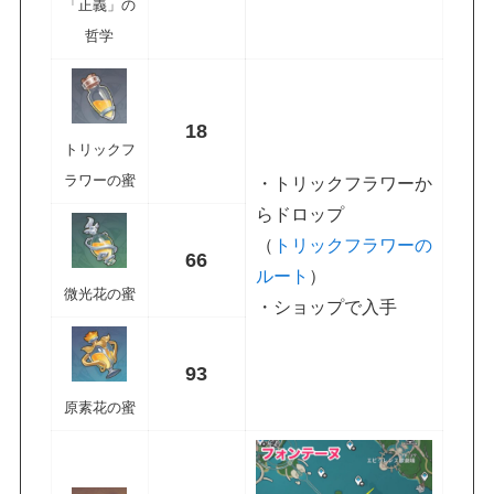
「正義」の
哲学
18
トリックフ
ラワーの蜜
・トリックフラワーか
らドロップ
（
トリックフラワーの
66
ルート
）
微光花の蜜
・ショップで入手
93
原素花の蜜