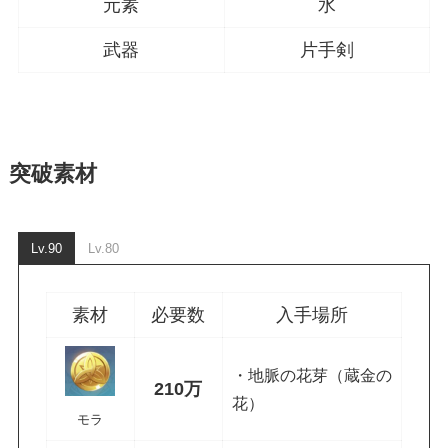
元素
水
武器
片手剣
突破素材
Lv.90
Lv.80
素材
必要数
入手場所
・地脈の花芽（蔵金の
210万
花）
モラ