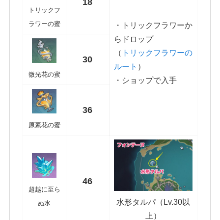
18
トリックフ
ラワーの蜜
・トリックフラワーか
らドロップ
（
トリックフラワーの
30
ルート
）
微光花の蜜
・ショップで入手
36
原素花の蜜
46
超越に至ら
水形タルパ（Lv.30以
ぬ水
上）