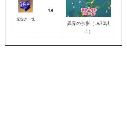
18
光なき一塊
異界の余影（Lv.70以
上）