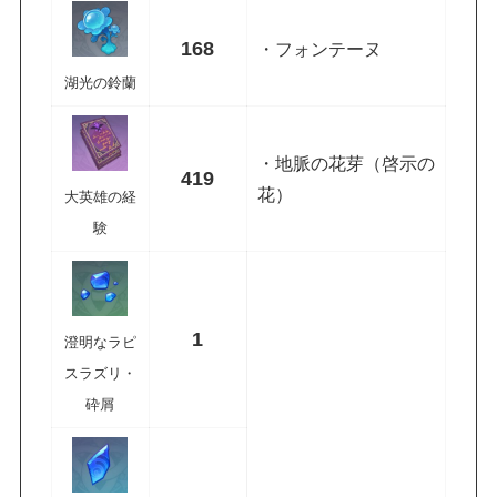
168
・フォンテーヌ
湖光の鈴蘭
・地脈の花芽（啓示の
419
花）
大英雄の経
験
1
澄明なラピ
スラズリ・
砕屑