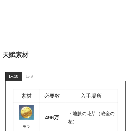
天賦素材
Lv.10
Lv.9
素材
必要数
入手場所
・地脈の花芽（蔵金の
496万
花）
モラ