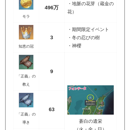
・地脈の花芽（蔵金の
496万
花）
モラ
・期間限定イベント
3
・冬の忍びの樹
・神櫻
知恵の冠
9
「正義」の
教え
63
「正義」の
蒼白の遺栄
導き
（火・金・日）