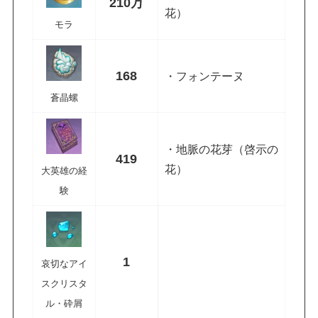
210万
花）
モラ
168
・フォンテーヌ
蒼晶螺
・地脈の花芽（啓示の
419
花）
大英雄の経
験
1
哀切なアイ
スクリスタ
ル・砕屑