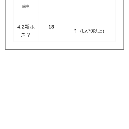
歯車
4.2新ボ
18
？（Lv.70以上）
ス？