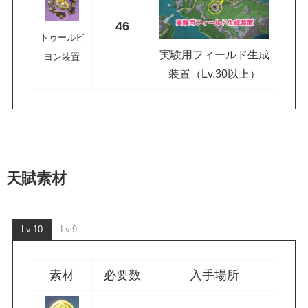
46
トゥールビ
実験用フィールド生成
ヨン装置
装置（Lv.30以上）
天賦素材
Lv.10
Lv.9
素材
必要数
入手場所