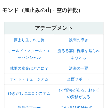
モンド（風止みの山・空の神殿）
アチーブメント
夢より生まれし翼
狭間の導き
オールド・スクール・エ
流るる雲に視線を遮られ
ッセンシャル
ようとも
裁雨の幽光はどこに？
滄海の一粟
ナイト・ミュージアム
全面サポート
その資格がある、おぉそ
ひきだしにエコシステム
の資格がある
観覧のマナー
ひいきは絶対せず！