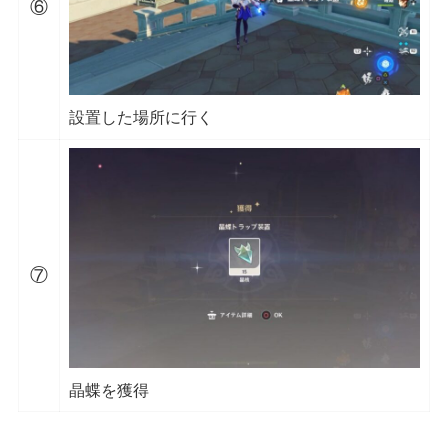
⑥
設置した場所に行く
⑦
晶蝶を獲得