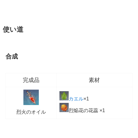
使い道
合成
完成品
素材
カエル
×1
烈焔花の花蕊 ×1
烈火のオイル