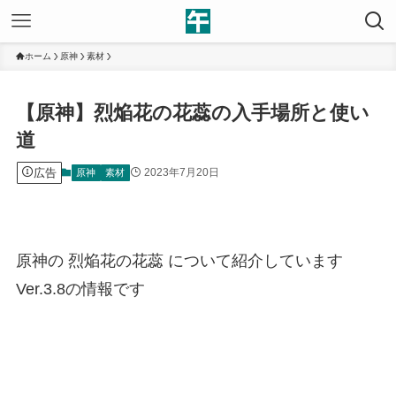
ホーム
原神
素材
【原神】烈焔花の花蕊の入手場所と使い
道
広告
2023年7月20日
原神
素材
原神の 烈焔花の花蕊 について紹介しています
Ver.3.8の情報です