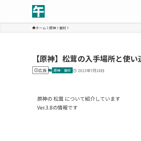
ホーム
原神
食材
【原神】松茸の入手場所と使い
広告
原神
食材
2023年7月18日
原神の 松茸 について紹介しています
Ver.3.8の情報です