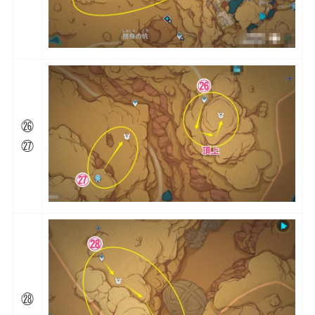
㉖
㉗
㉘