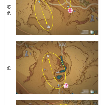
⑬
⑭
⑮