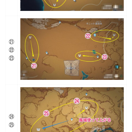
㉑
㉒
㉓
㉔
㉕