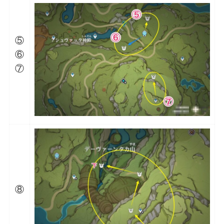
⑤
⑥
⑦
⑧