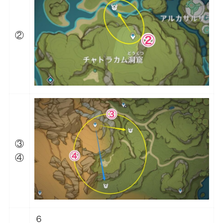
②
③
④
６