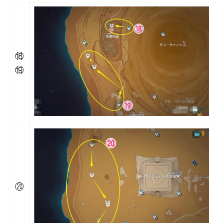
⑱
⑲
⑳