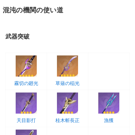
混沌の機関の使い道
武器突破
霧切の廻光
草薙の稲光
天目影打
桂木斬長正
漁獲