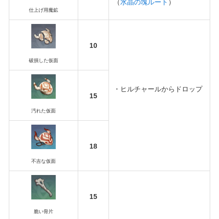
（
水晶の塊ルート
）
仕上げ用魔鉱
10
破損した仮面
・ヒルチャールからドロップ
15
汚れた仮面
18
不吉な仮面
15
脆い骨片