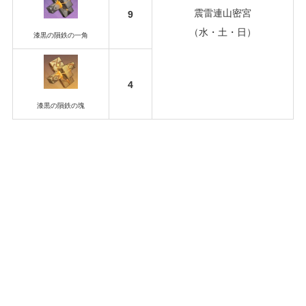
震雷連山密宮
9
（水・土・日）
漆黒の隕鉄の一角
4
漆黒の隕鉄の塊