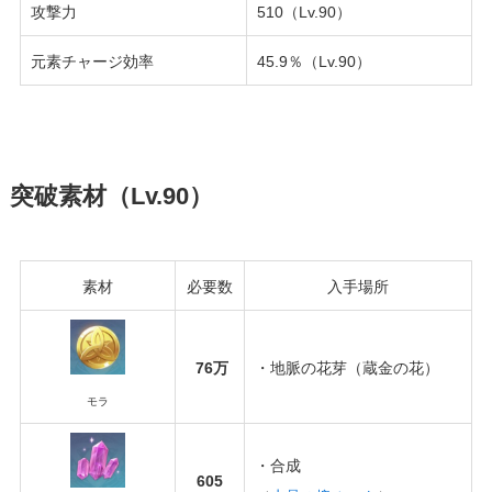
攻撃力
510（Lv.90）
元素チャージ効率
45.9％（Lv.90）
突破素材（Lv.90）
素材
必要数
入手場所
76万
・地脈の花芽（蔵金の花）
モラ
・合成
605