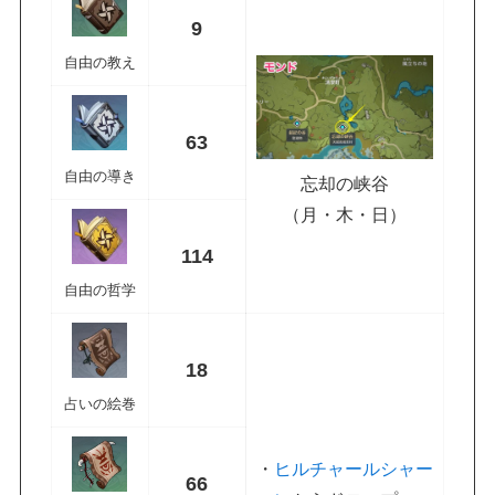
9
自由の教え
63
自由の導き
忘却の峡谷
（月・木・日）
114
自由の哲学
18
占いの絵巻
・
ヒルチャールシャー
66