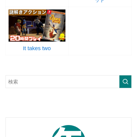
ット
It takes two