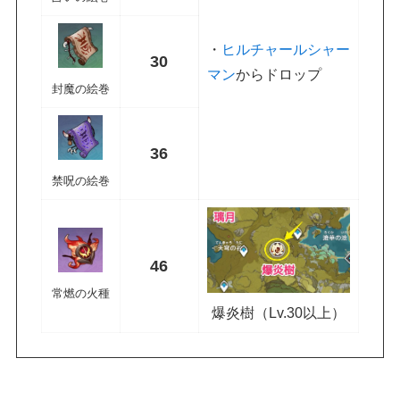
・
ヒルチャールシャー
30
マン
からドロップ
封魔の絵巻
36
禁呪の絵巻
46
常燃の火種
爆炎樹（Lv.30以上）