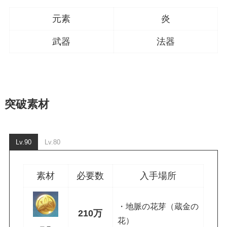
元素
炎
武器
法器
突破素材
Lv.90
Lv.80
素材
必要数
入手場所
・地脈の花芽（蔵金の
210万
花）