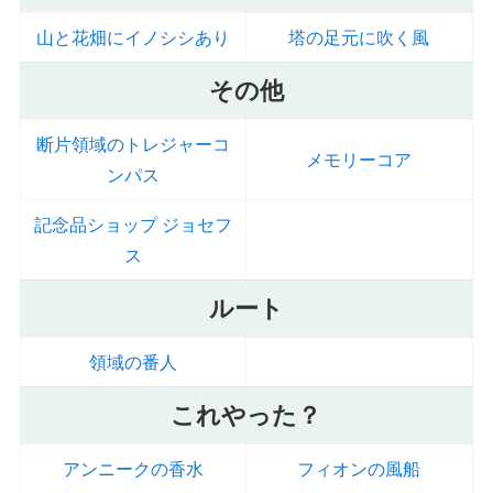
山と花畑にイノシシあり
塔の足元に吹く風
その他
断片領域のトレジャーコ
メモリーコア
ンパス
記念品ショップ ジョセフ
ス
ルート
領域の番人
これやった？
アンニークの香水
フィオンの風船