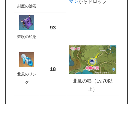
マン
からドロップ
封魔の絵巻
93
禁呪の絵巻
18
北風のリン
北風の狼（Lv.70以
グ
上）