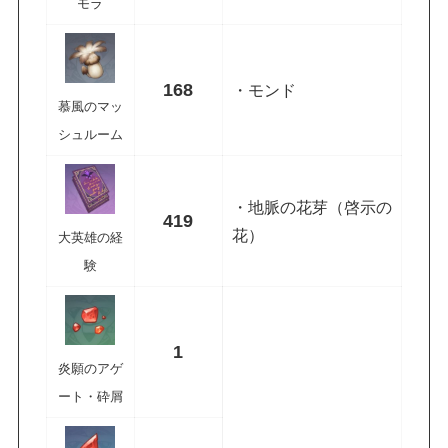
モラ
168
・モンド
慕風のマッ
シュルーム
・地脈の花芽（啓示の
419
花）
大英雄の経
験
1
炎願のアゲ
ート・砕屑