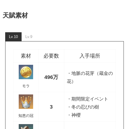
天賦素材
Lv.10
Lv.9
素材
必要数
入手場所
・地脈の花芽（蔵金の
496万
花）
モラ
・期間限定イベント
3
・冬の忍びの樹
・神櫻
知恵の冠