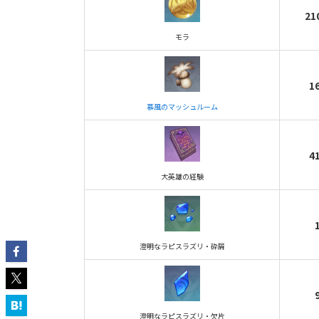
21
モラ
1
慕風のマッシュルーム
4
大英雄の経験
澄明なラピスラズリ・砕屑
澄明なラピスラズリ・欠片