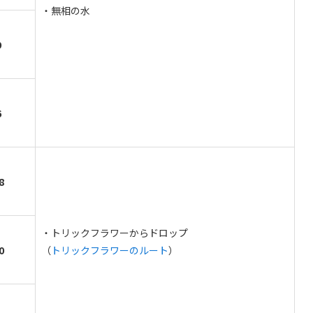
・無相の水
9
6
8
・トリックフラワーからドロップ
0
（
トリックフラワーのルート
）