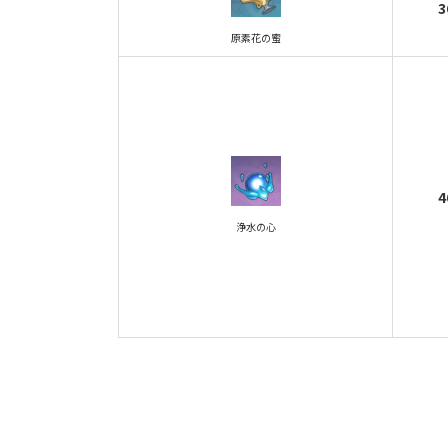
3
原素花の蜜
4
浄水の心