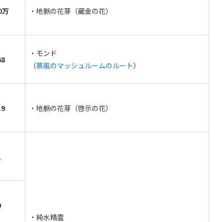
0万
・地脈の花芽（蔵金の花）
・モンド
68
（
慕風のマッシュルームのルート
）
19
・地脈の花芽（啓示の花）
1
9
・純水精霊