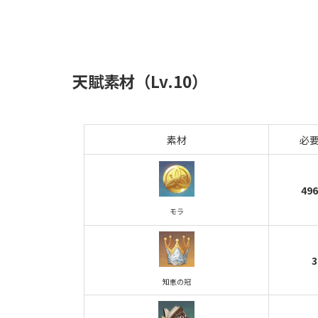
天賦素材（Lv.10）
素材
必
49
モラ
3
知恵の冠