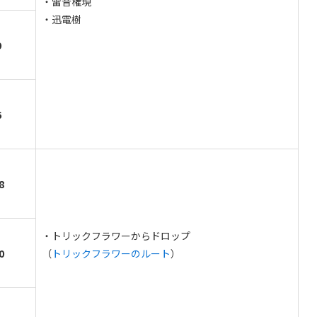
・雷音権現
・迅電樹
9
6
8
・トリックフラワーからドロップ
0
（
トリックフラワーのルート
）