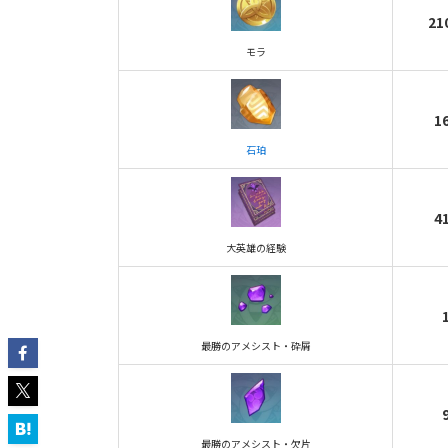
21
モラ
1
石珀
4
大英雄の経験
最勝のアメシスト・砕屑
最勝のアメシスト・欠片