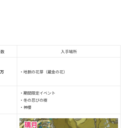
要数
入手場所
6万
・地脈の花芽（蔵金の花）
・期間限定イベント
・冬の忍びの樹
・神櫻