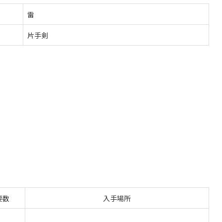
雷
片手剣
要数
入手場所