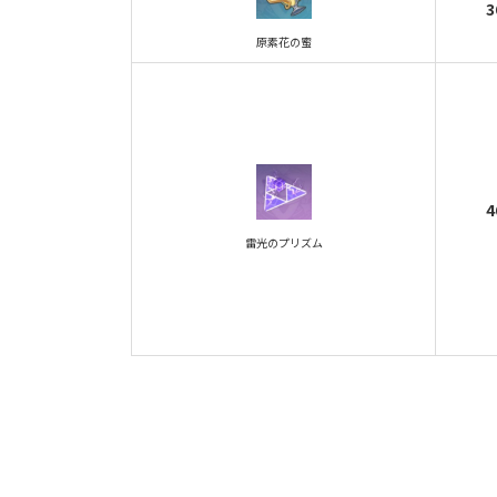
3
原素花の蜜
4
雷光のプリズム