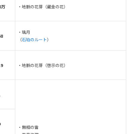
0万
・地脈の花芽（蔵金の花）
・璃月
68
（
石珀のルート
）
19
・地脈の花芽（啓示の花）
1
9
・無相の雷