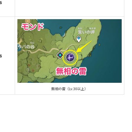
6
6
無相の雷（Lv.30以上）