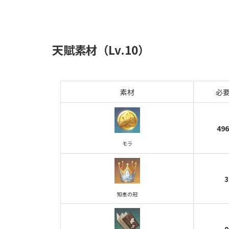
天賦素材（Lv.10）
素材
必
49
モラ
3
知恵の冠