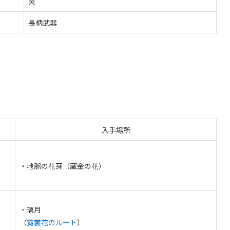
炎
長柄武器
入手場所
・地脈の花芽（蔵金の花）
・璃月
（
霓裳花のルート
）