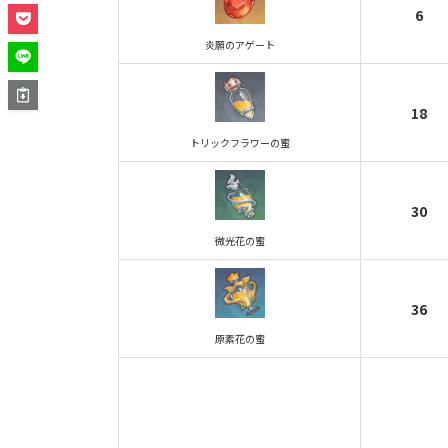
6
炎願のアゲート
18
トリックフラワーの蜜
30
微光花の蜜
36
原素花の蜜