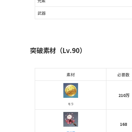
元素
武器
突破素材（Lv.90）
素材
必要数
210万
モラ
168