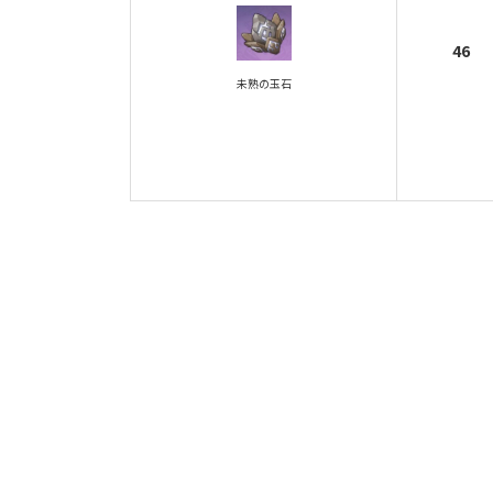
46
未熟の玉石