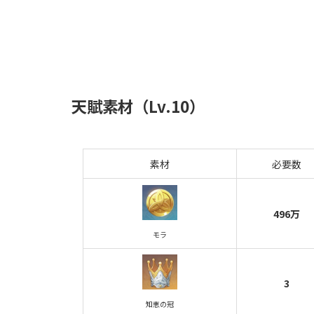
天賦素材（Lv.10）
素材
必要数
496万
モラ
3
知恵の冠