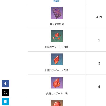
霓裳花
419
大英雄の経験
1
炎願のアゲート・砕屑
9
炎願のアゲート・欠片
9
炎願のアゲート・塊