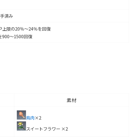
手済み
P上限の20％〜24％を回復
900〜1500回復
素材
鳥肉
×2
スイートフラワー ×2