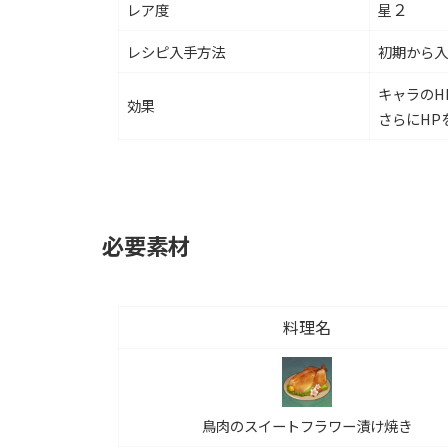
２
レア度
星
レシピ入手方法
初期から入
キャラのH
効果
さらにHPを
必要素材
料理名
鳥肉のスイートフラワー漬け焼き