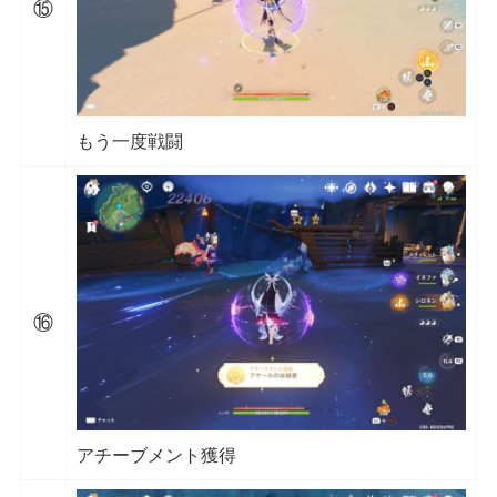
⑮
もう一度戦闘
⑯
アチーブメント獲得