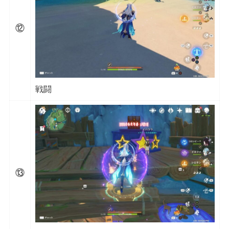
⑫
戦闘
⑬