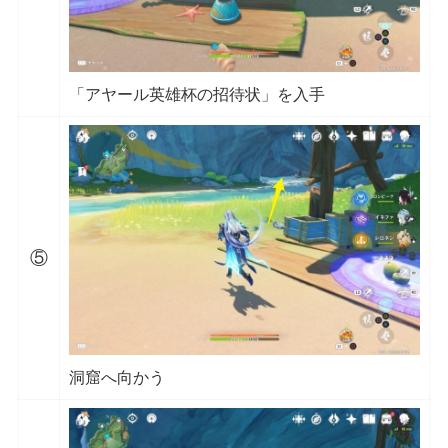
「アヤール英雄杯の招待状」を入手
⑤
洞窟へ向かう