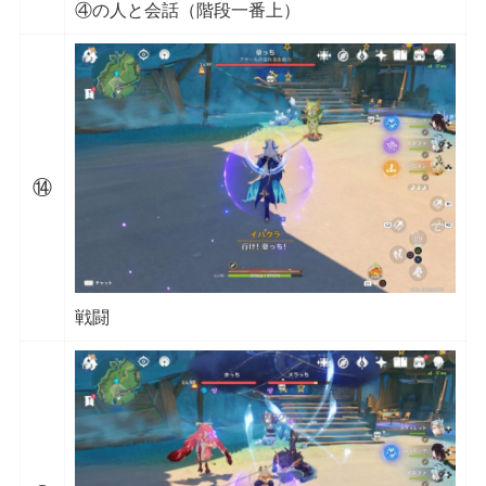
④の人と会話（階段一番上）
⑭
戦闘