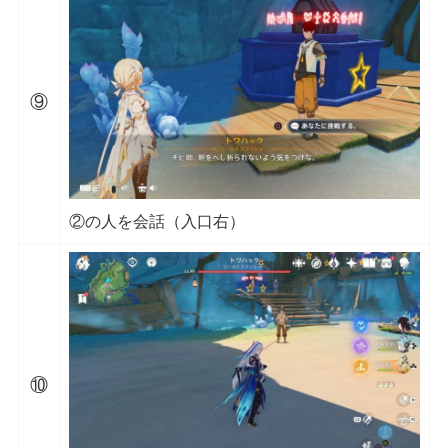
⑨
②の人を会話（入口右）
⑩