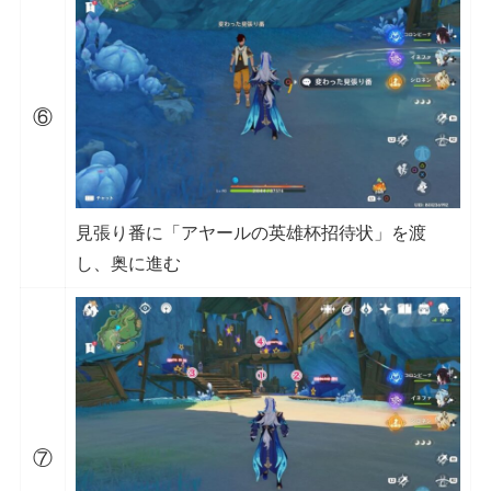
⑥
見張り番に「アヤールの英雄杯招待状」を渡
し、奥に進む
⑦