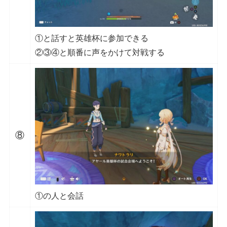
①と話すと英雄杯に参加できる
②③④と順番に声をかけて対戦する
⑧
①の人と会話