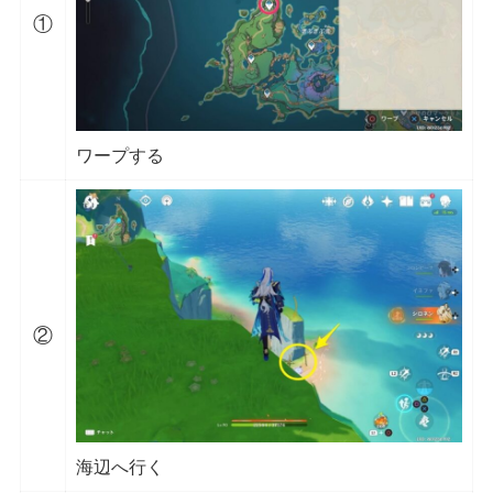
①
ワープする
②
海辺へ行く