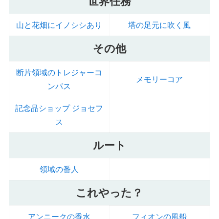
世界任務
山と花畑にイノシシあり
塔の足元に吹く風
その他
断片領域のトレジャーコ
メモリーコア
ンパス
記念品ショップ ジョセフ
ス
ルート
領域の番人
これやった？
アンニークの香水
フィオンの風船