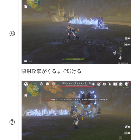
⑥
噴射攻撃がくるまで逃げる
⑦