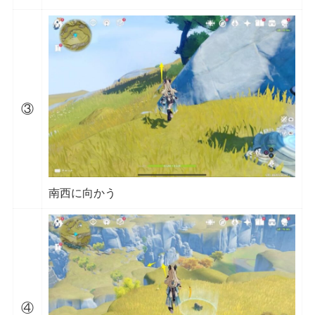
③
南西に向かう
④