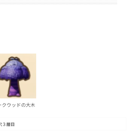
ークウッドの大木
穴３層目