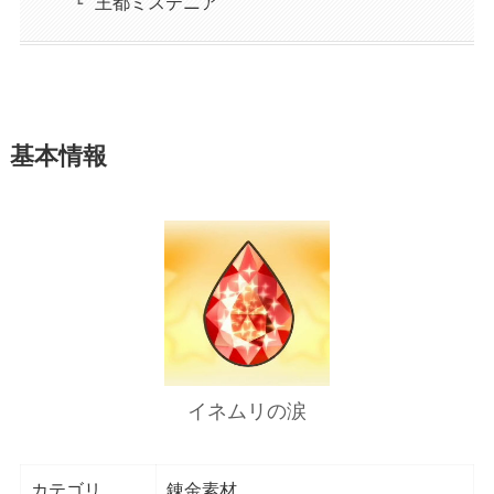
王都ミステニア
基本情報
イネムリの涙
カテゴリ
錬金素材