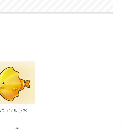
パラソルうお
魚