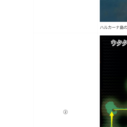
ハルカーナ島
②