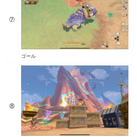
⑦
ゴール
⑧