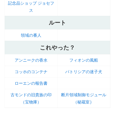
記念品ショップ ジョセフ
ス
ルート
領域の番人
これやった？
アンニークの香水
フィオンの風船
コッホのコンテナ
パトリシアの迷子犬
ローエンの報告書
古モンドの旧貴族の印
断片領域制御モジュール
）
（宝物庫）
（秘蔵室