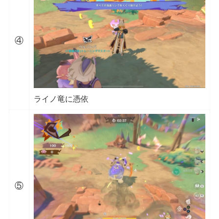
④
ライノ竜に憑依
⑤