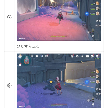
⑦
ひたすら走る
⑧