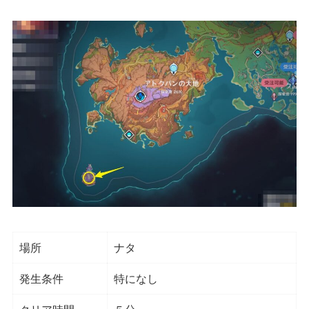
場所
ナタ
発生条件
特になし