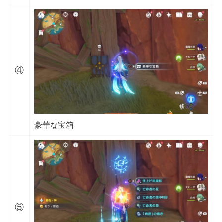
④
豪華な宝箱
⑤