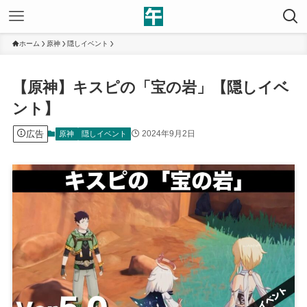
ホーム
原神
隠しイベント
【原神】キスピの「宝の岩」【隠しイベ
ント】
広告
2024年9月2日
原神
隠しイベント