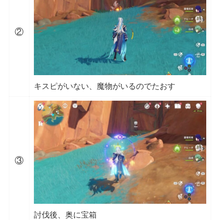
②
キスピがいない、魔物がいるのでたおす
③
討伐後、奥に宝箱