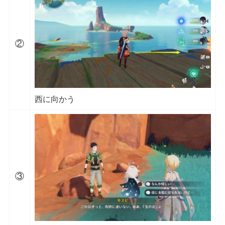
②
西に向かう
③