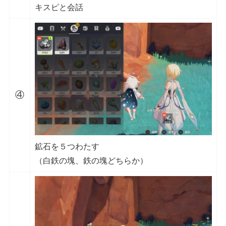
キスピと会話
④
鉱石を５つわたす
（白鉄の塊、鉄の塊どちらか）