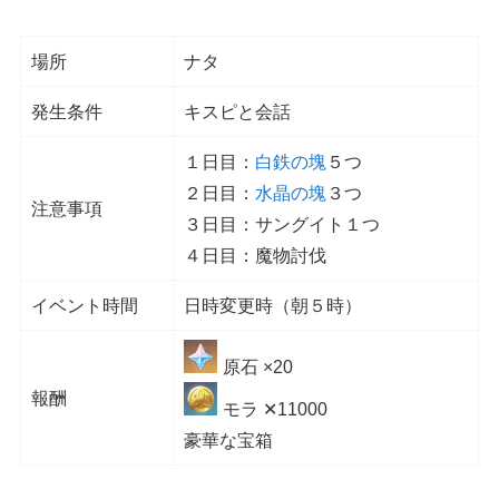
場所
ナタ
発生条件
キスピと会話
１日目：
白鉄の塊
５つ
２日目：
水晶の塊
３つ
注意事項
３日目：サングイト１つ
４日目：魔物討伐
イベント時間
日時変更時（朝５時）
原石 ×20
報酬
モラ ✕11000
豪華な宝箱