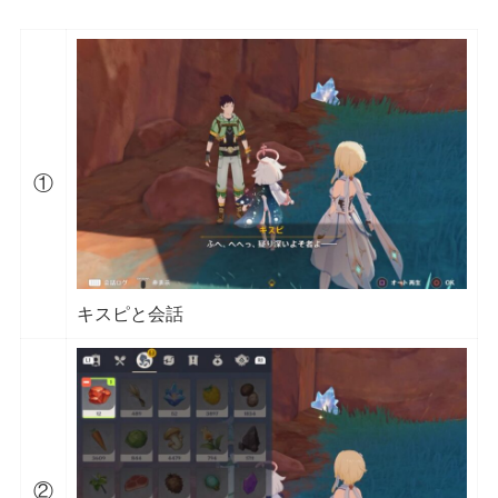
①
キスピと会話
②