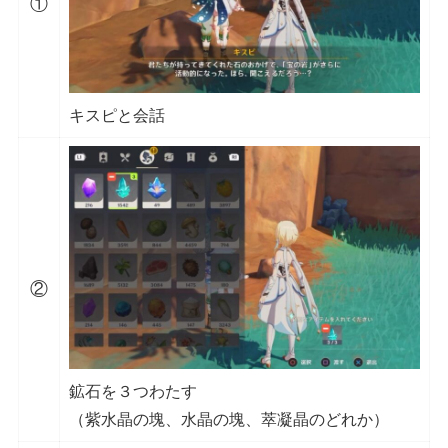
①
キスピと会話
②
鉱石を３つわたす
（紫水晶の塊、水晶の塊、萃凝晶のどれか）