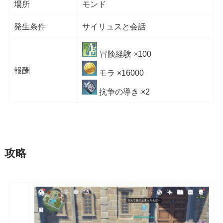
場所
モンド
発生条件
サイリュスと会話
冒険経験 ×100
報酬
モラ ×16000
抗争の導き ×2
攻略