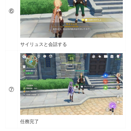
⑥
サイリュスと会話する
⑦
任務完了