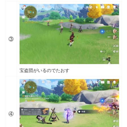
③
宝盗団がいるのでたおす
④