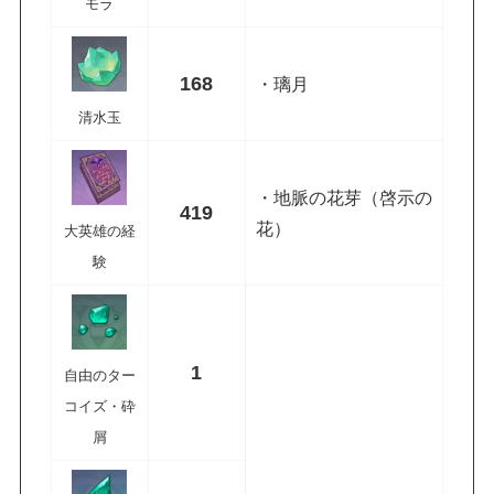
モラ
168
・璃月
清水玉
・地脈の花芽（啓示の
419
花）
大英雄の経
験
1
自由のター
コイズ・砕
屑