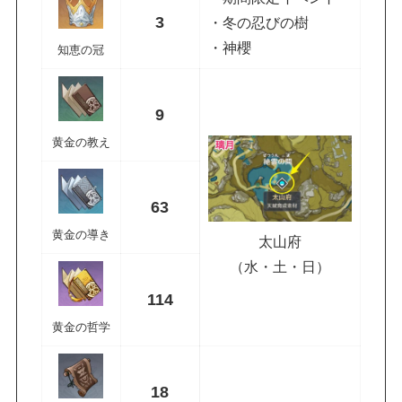
3
・冬の忍びの樹
・神櫻
知恵の冠
9
黄金の教え
63
黄金の導き
太山府
（水・土・日）
114
黄金の哲学
18