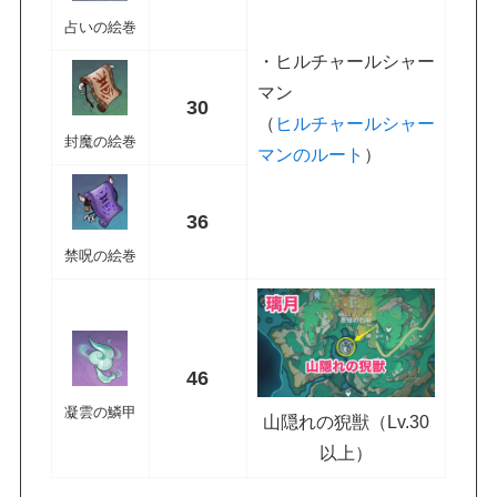
占いの絵巻
・ヒルチャールシャー
マン
30
（
ヒルチャールシャー
封魔の絵巻
マンのルート
）
36
禁呪の絵巻
46
凝雲の鱗甲
山隠れの猊獣（Lv.30
以上）