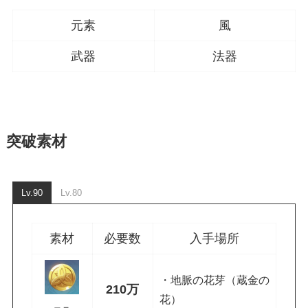
元素
風
武器
法器
突破素材
Lv.90
Lv.80
素材
必要数
入手場所
・地脈の花芽（蔵金の
210万
花）