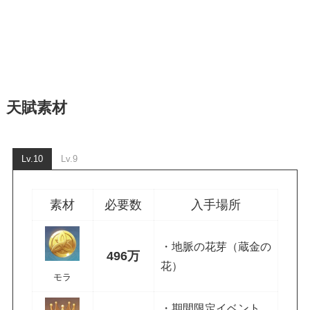
天賦素材
Lv.10
Lv.9
素材
必要数
入手場所
・地脈の花芽（蔵金の
496万
花）
モラ
・期間限定イベント