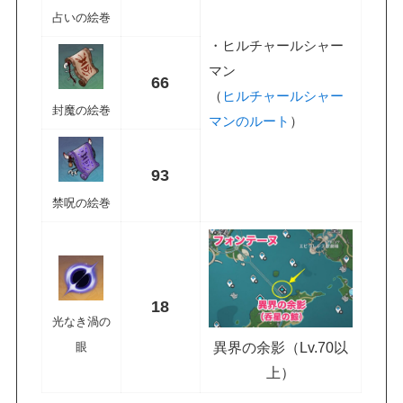
占いの絵巻
・ヒルチャールシャー
マン
66
（
ヒルチャールシャー
封魔の絵巻
マンのルート
）
93
禁呪の絵巻
18
光なき渦の
異界の余影（Lv.70以
眼
上）