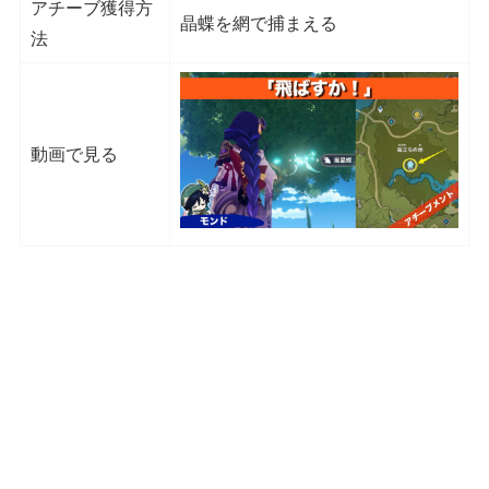
アチーブ獲得方
晶蝶を網で捕まえる
法
動画で見る